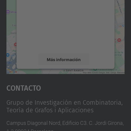
para cargar el servicio Google
Maps.
Utilizamos un servicio de terceros para
incrustar contenido de mapas que puede
recopilar datos sobre su actividad. Le
rogamos que revise los detalles y acepte el
servicio para ver este mapa.
Más información
Aceptar
Contacto
powered by
Usercentrics Consent
Management Platform
Grupo de Investigación en Combinatoria,
Teoría de Grafos i Aplicaciones
Campus Diagonal Nord, Edificio C3. C. Jordi Girona,